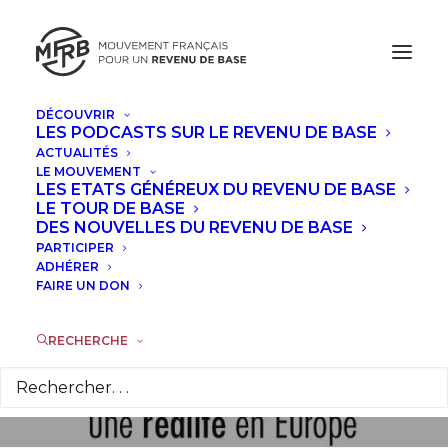
DÉCOUVRIR
LES PODCASTS SUR LE REVENU DE BASE
ACTUALITÉS
LE MOUVEMENT
Initiative
LES ETATS GÉNÉREUX DU REVENU DE BASE
LE TOUR DE BASE
européenne : et si on
DES NOUVELLES DU REVENU DE BASE
PARTICIPER
s'en donnait les
ADHÉRER
FAIRE UN DON
moyens ?
RECHERCHE
7 NOVEMBRE 2013
|
DANS
ACTUALITÉS
|
PAR
LA RÉDACTION