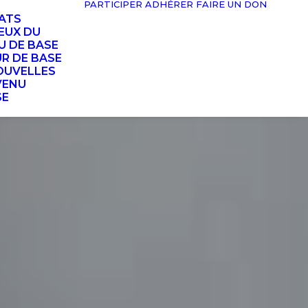
PARTICIPER
ADHÉRER
FAIRE UN DON
TATS
EUX DU
U DE BASE
UR DE BASE
OUVELLES
VENU
SE