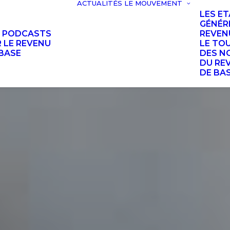
ACTUALITÉS
LE MOUVEMENT
LES E
GÉNÉR
S PODCASTS
REVEN
 LE REVENU
LE TO
BASE
DES N
DU RE
DE BA