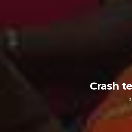
Crash t
2