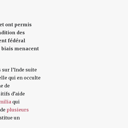
et ont permis
ndition des
ent fédéral
x biais menacent
sur l’Inde suite
lle qui en occulte
me de
tifs d’aide
milia
qui
 de
plusieurs
stitue un