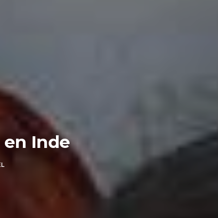
 en Inde
EL