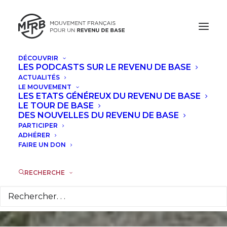
DÉCOUVRIR
LES PODCASTS SUR LE REVENU DE BASE
ACTUALITÉS
LE MOUVEMENT
Goetz Werner: "Soit
LES ETATS GÉNÉREUX DU REVENU DE BASE
LE TOUR DE BASE
on prend
DES NOUVELLES DU REVENU DE BASE
PARTICIPER
conscience, soit ça
ADHÉRER
FAIRE UN DON
explose"
RECHERCHE
5 MARS 2014
|
DANS
INTERVIEWS
|
PAR
LA RÉDACTION