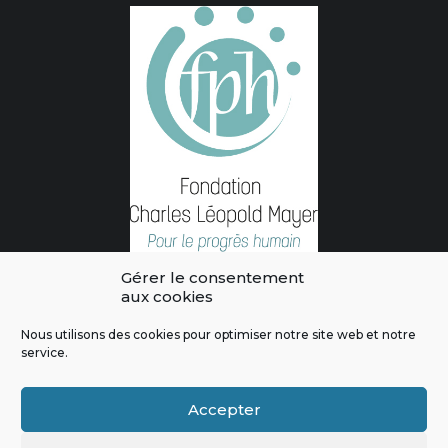
Gérer le consentement
aux cookies
Nous utilisons des cookies pour optimiser notre site web et notre
service.
L'intégralité des contenus de ce site sont publiés sous licence
Crédits & Mentions Légales
|
Politique de confidentialité
|
Règles
Accepter
de modération
|
Contactez-nous
|
Signaler un bug