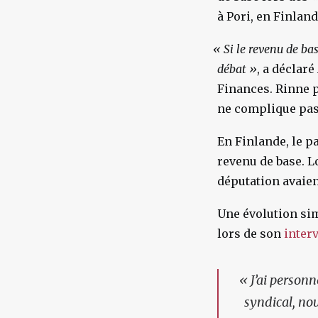
à Pori, en Finland
«
Si le revenu de bas
débat »
, a déclar
Finances. Rinne p
ne complique pas l
En Finlande, le p
revenu de base. L
députation avaie
Une évolution sim
lors de son
inter
«
J’ai personn
syndical, no