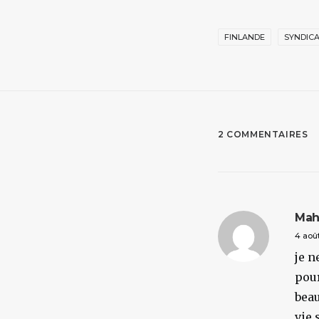
FINLANDE
SYNDIC
2 COMMENTAIRES
Mah
4 aoû
je n
pour
beau
vie 