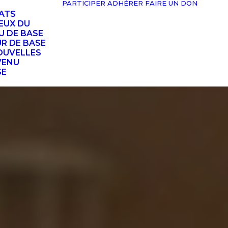
PARTICIPER
ADHÉRER
FAIRE UN DON
TATS
EUX DU
U DE BASE
UR DE BASE
OUVELLES
VENU
SE