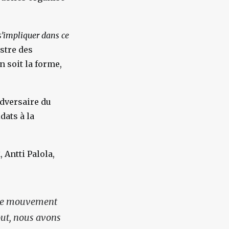
s’impliquer dans ce
istre des
n soit la forme,
adversaire du
dats à la
, Antti Palola,
K
s le mouvement
out, nous avons