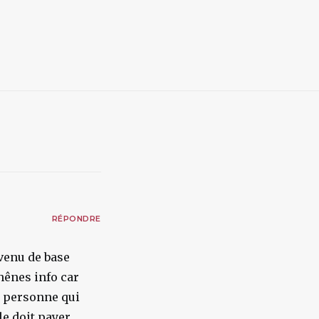
RÉPONDRE
venu de base
chênes info car
e personne qui
le doit payer