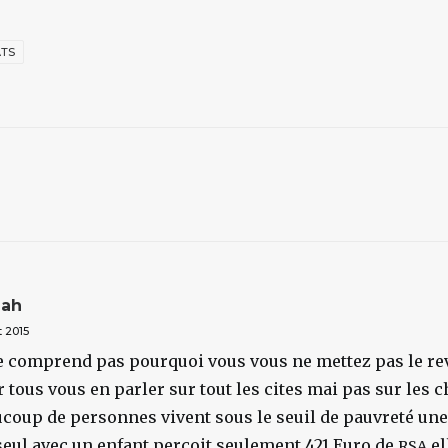
ATS
ah
t 2015
e comprend pas pourquoi vous vous ne mettez pas le re
 tous vous en parler sur tout les cites mai pas sur les 
coup de personnes vivent sous le seuil de pauvreté un
seul avec un enfant perçoit seulement 421 Euro de
el
RSA