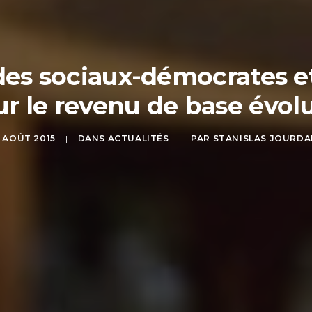
des sociaux-démocrates et
ur le revenu de base évol
 AOÛT 2015
|
DANS
ACTUALITÉS
|
PAR
STANISLAS JOURDA