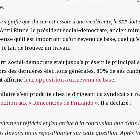
e.
e signifie que chacun est assuré d’une vie décente, le
doit 
SDP
é Antti Rinne, le président social-démocrate, ancien min
ense qu’il est important qu’un revenu de base, quel qu’e
e fait de trouver un travail.
arti social-démocrate était jusqu’à présent le principal 
ors des dernières élections générales, 80% de ses candi
nt affirmé
leur opposition à un revenu de base
.
ilaire s’est produite chez le dirigeant du syndicat
STT
vention aux « Rencontres de Finlande »
. Il a déclaré :
ellement réfléchi et j’en arrive à la conclusion que dan
us devons nous repositionner sur cette question. Après t