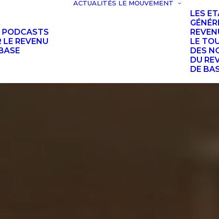
ACTUALITÉS
LE MOUVEMENT
LES E
GÉNÉR
S PODCASTS
REVEN
 LE REVENU
LE TO
BASE
DES N
DU RE
DE BA