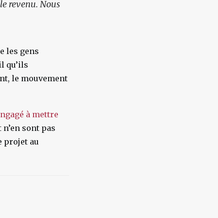
 le revenu. Nous
ue les gens
l qu’ils
ent, le mouvement
engagé à mettre
t n’en sont pas
 projet au