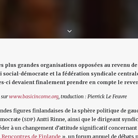
es plus grandes organisations opposées au revenu de
ti social-démocrate et la fédération syndicale centra
es-ci devaient finalement prendre en compte le reven
 sur
www.basicincome.org
, traduction : Pierrick Le Feuvre
ndes figures finlandaises de la sphère politique de gau
émocrate (
) Antti Rinne, ainsi que le dirigeant syndic
SDP
der à un changement d’attitude significatif concernant
«
Rencontres de Finlande
», un forum annuel de débats 