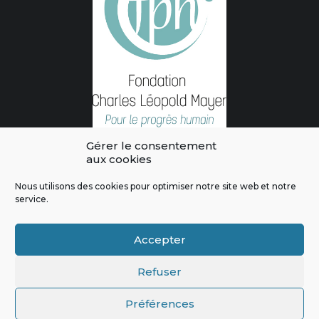
Gérer le consentement
aux cookies
Nous utilisons des cookies pour optimiser notre site web et notre
service.
L'intégralité des contenus de ce site sont publiés sous licence
Crédits & Mentions Légales
|
Politique de confidentialité
|
Règles
Accepter
de modération
|
Contactez-nous
|
Signaler un bug
Refuser
Préférences