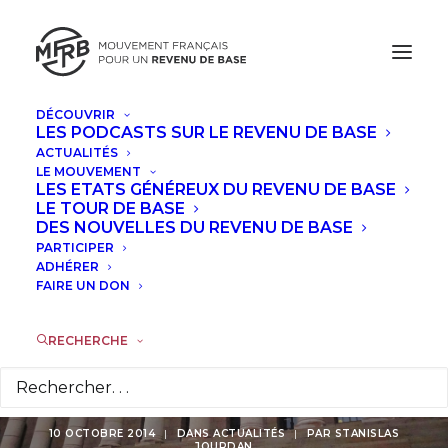
DÉCOUVRIR
LES PODCASTS SUR LE REVENU DE BASE
ACTUALITÉS
Finlande :
LE MOUVEMENT
LES ETATS GÉNÉREUX DU REVENU DE BASE
l'opposition pousse
LE TOUR DE BASE
DES NOUVELLES DU REVENU DE BASE
PARTICIPER
pour la mise en
ADHÉRER
FAIRE UN DON
place
d'expérimentations
RECHERCHE
sociales
10 OCTOBRE 2014
|
DANS
ACTUALITÉS
|
PAR
STANISLAS
JOURDAN