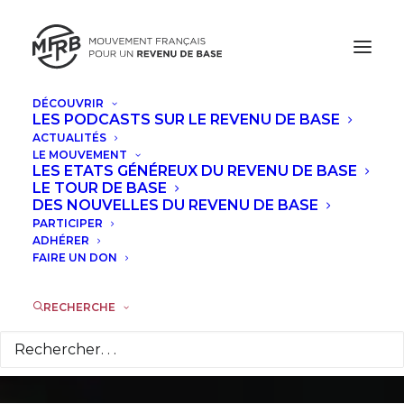
DÉCOUVRIR
LES PODCASTS SUR LE REVENU DE BASE
ACTUALITÉS
LE MOUVEMENT
Daniel Cohen prend
LES ETATS GÉNÉREUX DU REVENU DE BASE
LE TOUR DE BASE
position au Sénat
DES NOUVELLES DU REVENU DE BASE
PARTICIPER
pour un revenu de
ADHÉRER
FAIRE UN DON
base
RECHERCHE
4 JUILLET 2016
|
DANS
ACTUALITÉS
|
PAR
ANTOINE
STEPHANY