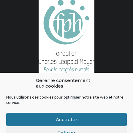
Gérer le consentement
aux cookies
Nous utilisons des cookies pour optimiser notre site web et notre
service.
L'intégralité des contenus de ce site sont publiés sous licence
Crédits & Mentions Légales
|
Politique de confidentialité
|
Règles
Accepter
de modération
|
Contactez-nous
|
Signaler un bug
Refuser