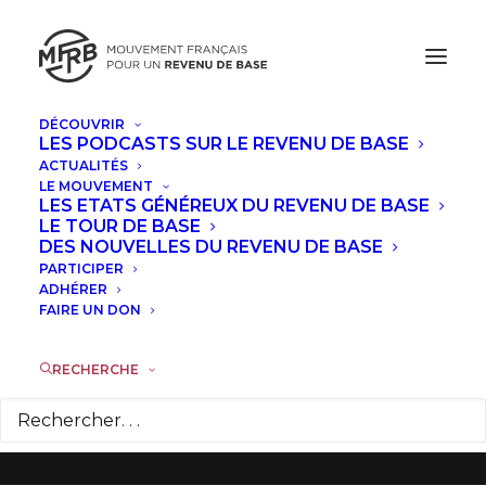
DÉCOUVRIR
LES PODCASTS SUR LE REVENU DE BASE
ACTUALITÉS
LE MOUVEMENT
Le revenu universel,
LES ETATS GÉNÉREUX DU REVENU DE BASE
LE TOUR DE BASE
candidat des
DES NOUVELLES DU REVENU DE BASE
PARTICIPER
élections
ADHÉRER
FAIRE UN DON
présidentielles
RECHERCHE
30 JANVIER 2017
|
DANS
COMMUNIQUÉS DE PRESSE
|
PAR
PRESSE