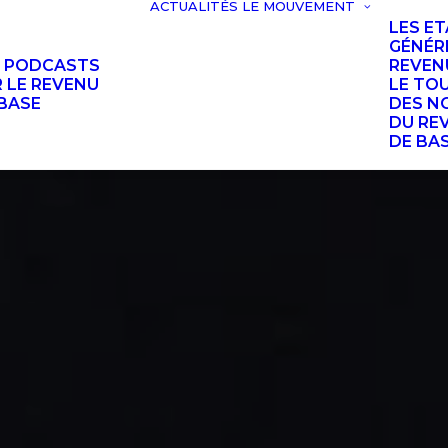
ACTUALITÉS
LE MOUVEMENT
LES E
GÉNÉR
S PODCASTS
REVEN
 LE REVENU
LE TO
BASE
DES N
DU RE
DE BA