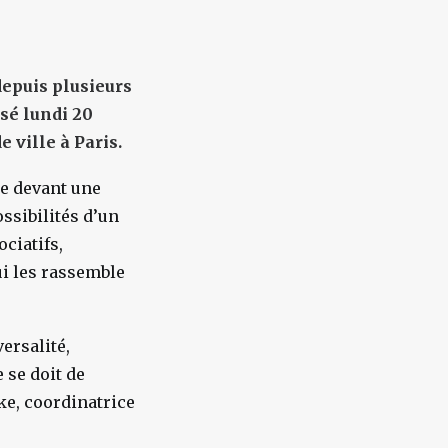
depuis plusieurs
isé lundi 20
 ville à Paris.
re devant une
ssibilités d’un
ociatifs,
ui les rassemble
versalité,
 se doit de
ke, coordinatrice