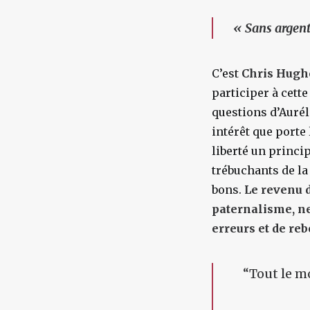
«
Sans argent,
C’est
Chris Hugh
participer à cett
questions d’Aurél
intérêt que porte 
liberté un princi
trébuchants de la
bons.
Le revenu d
paternalisme, ne
erreurs et de reb
“
Tout le mo