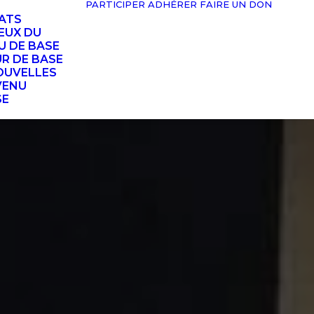
PARTICIPER
ADHÉRER
FAIRE UN DON
TATS
EUX DU
U DE BASE
UR DE BASE
OUVELLES
VENU
SE