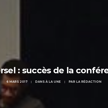
rsel : succès de la confé
6 MARS 2017
|
DANS
À LA UNE
|
PAR
LA RÉDACTION