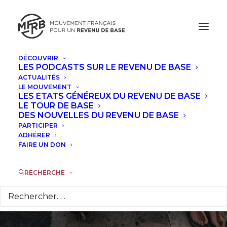
DÉCOUVRIR
LES PODCASTS SUR LE REVENU DE BASE
ACTUALITÉS
Catalogne: initiative
LE MOUVEMENT
LES ETATS GÉNÉREUX DU REVENU DE BASE
législative populaire
LE TOUR DE BASE
DES NOUVELLES DU REVENU DE BASE
PARTICIPER
pour un "revenu
ADHÉRER
FAIRE UN DON
garanti de
citoyenneté"
RECHERCHE
11 JANVIER 2013
|
DANS
ACTUALITÉS
|
PAR
LUC NAKACHE