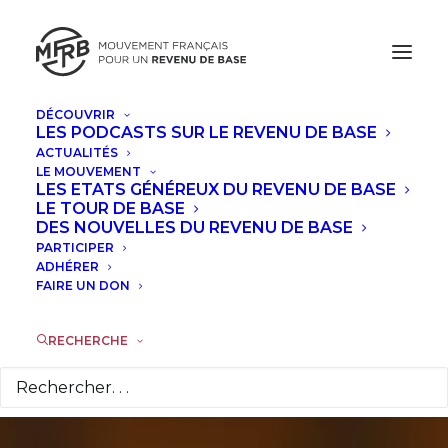
DÉCOUVRIR
LES PODCASTS SUR LE REVENU DE BASE
ACTUALITÉS
Bruxelles. Des
LE MOUVEMENT
LES ETATS GÉNÉREUX DU REVENU DE BASE
députés européens
LE TOUR DE BASE
DES NOUVELLES DU REVENU DE BASE
PARTICIPER
veulent un
ADHÉRER
FAIRE UN DON
quantitative easing
pour le peuple
RECHERCHE
29 FÉVRIER 2016
|
DANS
ACTUALITÉS
|
PAR
STANISLAS
JOURDAN