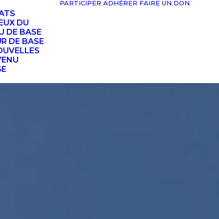
PARTICIPER
ADHÉRER
FAIRE UN DON
TATS
EUX DU
U DE BASE
UR DE BASE
OUVELLES
VENU
SE