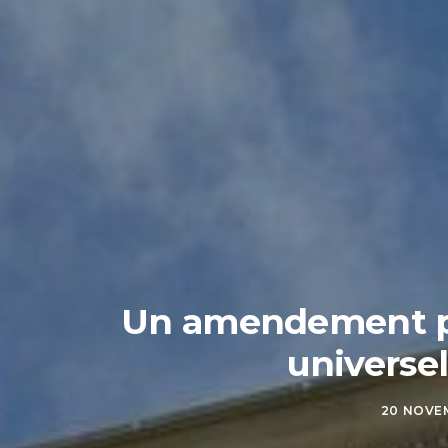
Un amendement po
universel
20 NOVE