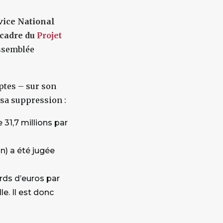
rvice National
 cadre du
Projet
Assemblée
ptes – sur son
 sa suppression :
 31,7 millions par
n) a été jugée
ards d’euros par
e. Il est donc