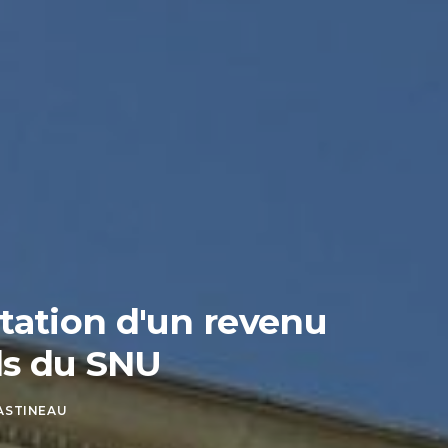
ation d'un revenu
nds du SNU
ASTINEAU