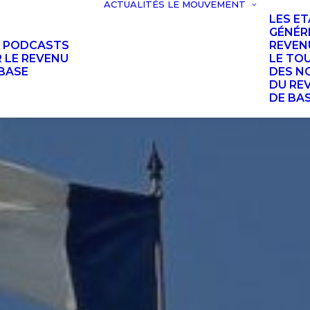
ACTUALITÉS
LE MOUVEMENT
LES E
GÉNÉR
S PODCASTS
REVEN
 LE REVENU
LE TO
BASE
DES N
DU RE
DE BA