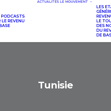
ACTUALITÉS
LE MOUVEMENT
LES E
GÉNÉR
S PODCASTS
REVEN
 LE REVENU
LE TO
BASE
DES N
DU RE
DE BA
Tunisie