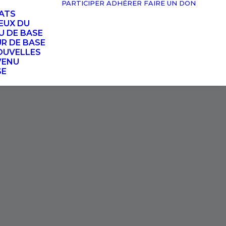
PARTICIPER
ADHÉRER
FAIRE UN DON
TATS
EUX DU
U DE BASE
UR DE BASE
OUVELLES
VENU
SE