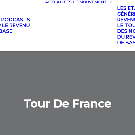
ACTUALITÉS
LE MOUVEMENT
LES E
GÉNÉR
S PODCASTS
REVEN
 LE REVENU
LE TO
BASE
DES N
DU RE
DE BA
Tour De France