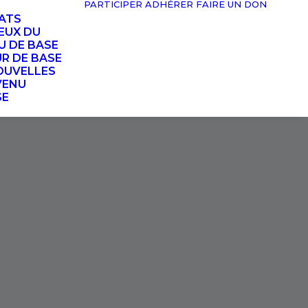
PARTICIPER
ADHÉRER
FAIRE UN DON
TATS
EUX DU
U DE BASE
UR DE BASE
OUVELLES
VENU
SE