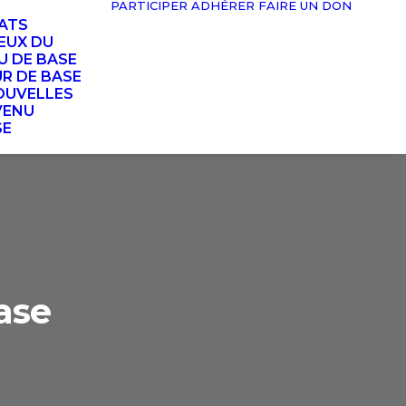
PARTICIPER
ADHÉRER
FAIRE UN DON
TATS
EUX DU
U DE BASE
UR DE BASE
OUVELLES
VENU
SE
ase