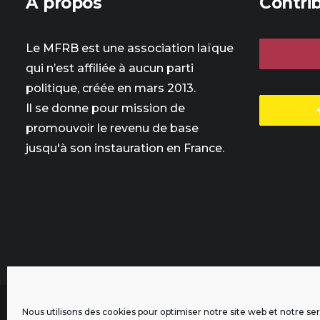
À propos
Contri
Le MFRB est une association laïque
qui n’est affiliée à aucun parti
politique, créée en mars 2013.
Il se donne pour mission de
promouvoir le revenu de base
jusqu'à son instauration en France.
Nous utilisons des cookies pour optimiser notre site web et notre ser
L'intégralité des contenus de ce site sont publiés sous licen