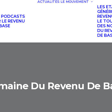
ACTUALITÉS
LE MOUVEMENT
LES E
GÉNÉR
S PODCASTS
REVEN
 LE REVENU
LE TO
BASE
DES N
DU RE
DE BA
maine Du Revenu De B