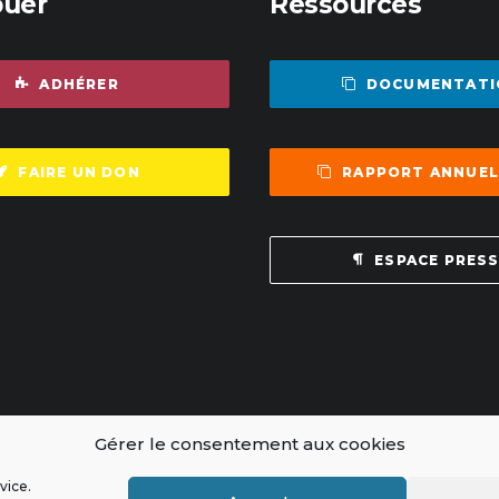
buer
Ressources
ADHÉRER
DOCUMENTATI
FAIRE UN DON
RAPPORT ANNUEL
ESPACE PRES
Gérer le consentement aux cookies
vice.
ce