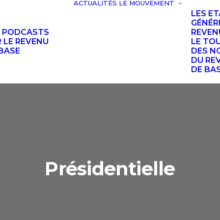
ACTUALITÉS
LE MOUVEMENT
LES E
GÉNÉR
S PODCASTS
REVEN
 LE REVENU
LE TO
BASE
DES N
DU RE
DE BA
Présidentielle