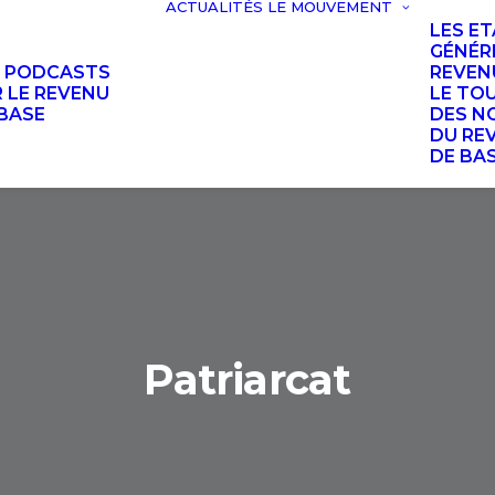
ACTUALITÉS
LE MOUVEMENT
LES E
GÉNÉR
S PODCASTS
REVEN
 LE REVENU
LE TO
BASE
DES N
DU RE
DE BA
Patriarcat