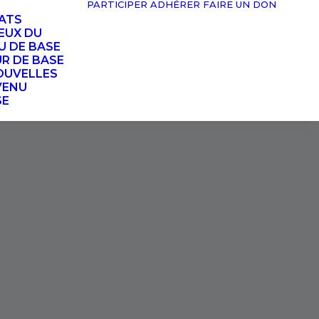
PARTICIPER
ADHÉRER
FAIRE UN DON
TATS
EUX DU
U DE BASE
UR DE BASE
OUVELLES
VENU
SE