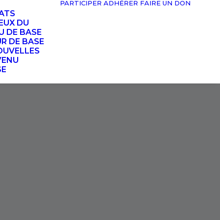
PARTICIPER
ADHÉRER
FAIRE UN DON
TATS
EUX DU
U DE BASE
UR DE BASE
OUVELLES
VENU
SE