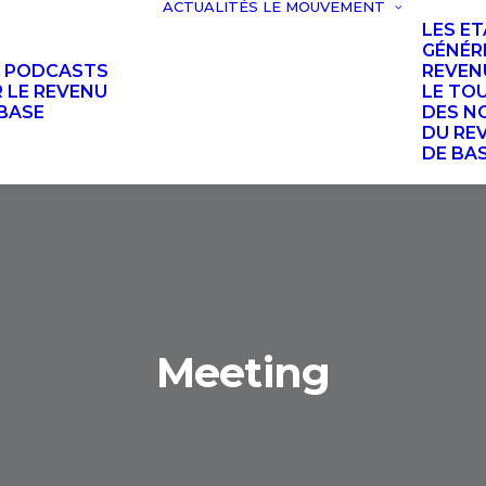
ACTUALITÉS
LE MOUVEMENT
LES E
GÉNÉR
S PODCASTS
REVEN
 LE REVENU
LE TO
BASE
DES N
DU RE
DE BA
Meeting