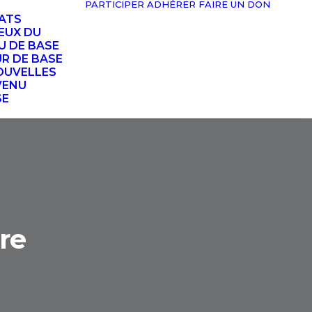
PARTICIPER
ADHÉRER
FAIRE UN DON
TATS
EUX DU
U DE BASE
UR DE BASE
OUVELLES
VENU
SE
re