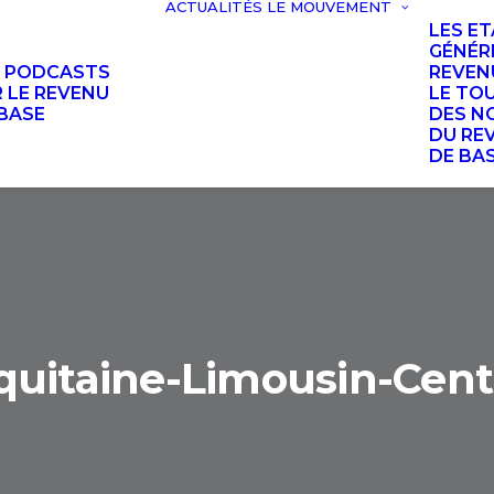
ACTUALITÉS
LE MOUVEMENT
LES E
GÉNÉR
S PODCASTS
REVEN
 LE REVENU
LE TO
BASE
DES N
DU RE
DE BA
quitaine-Limousin-Cent