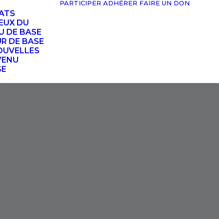
PARTICIPER
ADHÉRER
FAIRE UN DON
TATS
EUX DU
U DE BASE
UR DE BASE
OUVELLES
VENU
SE