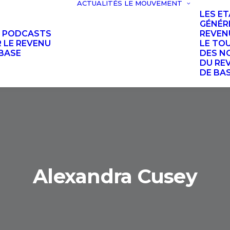
ACTUALITÉS
LE MOUVEMENT
LES E
GÉNÉR
S PODCASTS
REVEN
 LE REVENU
LE TO
BASE
DES N
DU RE
DE BA
Alexandra Cusey