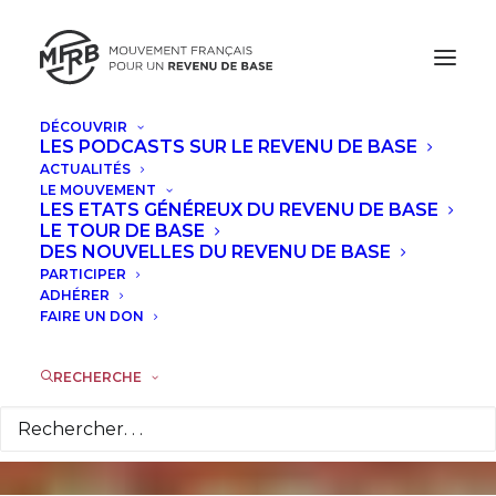
DÉCOUVRIR
LES PODCASTS SUR LE REVENU DE BASE
ACTUALITÉS
LE MOUVEMENT
LES ETATS GÉNÉREUX DU REVENU DE BASE
"Vous avez reçu
LE TOUR DE BASE
DES NOUVELLES DU REVENU DE BASE
votre revenu de base
PARTICIPER
ADHÉRER
sur Monnaie M"
FAIRE UN DON
RECHERCHE
31 MAI 2013
|
DANS
ACTUALITÉS
|
PAR
MARIE-LAURE LE
GUEN